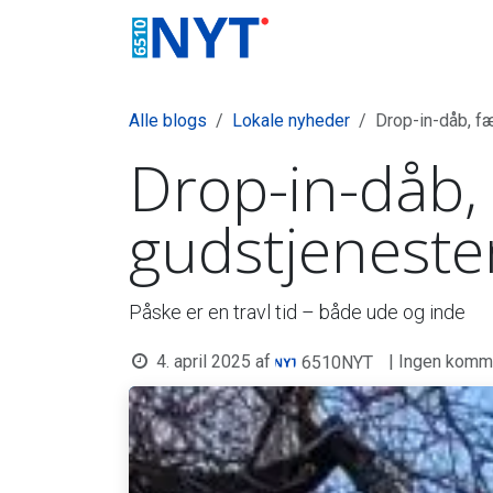
Skip to Content
Nyheder
Foreningsliv
Alle blogs
Lokale nyheder
Drop-in-dåb, f
Drop-in-dåb, 
gudstjeneste
Påske er en travl tid – både ude og inde
4. april 2025
af
| Ingen komm
6510NYT