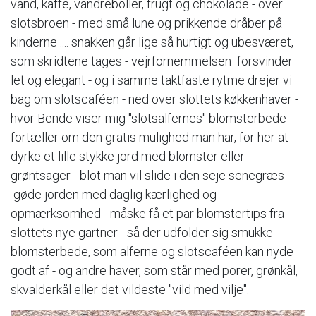
vand, kaffe, vandreboller, frugt og chokolade - over
slotsbroen - med små lune og prikkende dråber på
kinderne .... snakken går lige så hurtigt og ubesværet,
som skridtene tages - vejrfornemmelsen forsvinder
let og elegant - og i samme taktfaste rytme drejer vi
bag om slotscaféen - ned over slottets køkkenhaver -
hvor Bende viser mig "slotsalfernes" blomsterbede -
fortæller om den gratis mulighed man har, for her at
dyrke et lille stykke jord med blomster eller
grøntsager - blot man vil slide i den seje senegræs -
gøde jorden med daglig kærlighed og
opmærksomhed - måske få et par blomstertips fra
slottets nye gartner - så der udfolder sig smukke
blomsterbede, som alferne og slotscaféen kan nyde
godt af - og andre haver, som står med porer, grønkål,
skvalderkål eller det vildeste "vild med vilje".