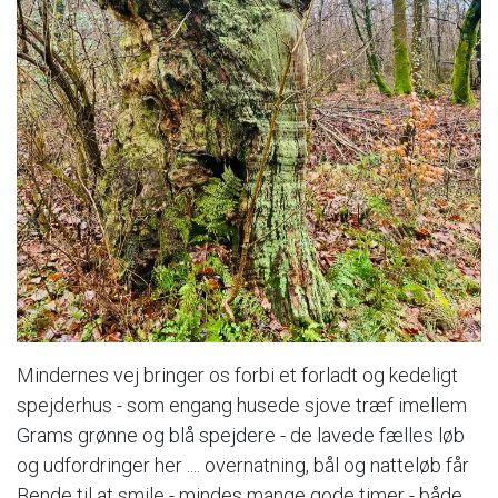
Mindernes vej bringer os forbi et forladt og kedeligt
spejderhus - som engang husede sjove træf imellem
Grams grønne og blå spejdere - de lavede fælles løb
og udfordringer her .... overnatning, bål og natteløb får
Bende til at smile - mindes mange gode timer - både