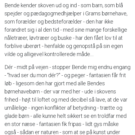
Bende kender skoven ud og ind - som barn, som blå
spejder og pædagogmedhjælper i Grams børnehave,
som forælder og bedsteforælder - den har ikke
forandret sig i al den tid - med sine mange forskellige
nåletræer, løvtræer og buske - har den fået lov til at
forblive uberørt - henfalde og genopstå på sin egen
vilde og alligevel kontrollerede måde....
Dér - midt på vejen - stopper Bende mig endnu engang
- "hvad ser du mon dér?" - og peger - fantasien får frit
løb - ligesom den har gjort med alle Bendes
børnehavebørn - der var med her - ude i skovens
frihed - højt til loftet og med decibel så lave, at de var
umålelige - ingen konflikter af betydning - trætte og
glade børn - alle kunne helt sikkert se en troldfar med
en stor næse - fantasien fik fripas - lidt gys måske
også - sådan er naturen - som at se på kunst under