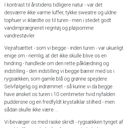
I kontrast til årstidens tidligere natur - var det
desværre ikke varme luffer, tykke sweatre og uldne
tophuer vi iklædte os til turen - men i stedet godt
vandimprægneret regntøj og pløjsomme
vandrestøvler.
Vejrafsættet - som vi begge - inden turen - var ukueligt
enige om - nemlig, at det ikke skulle blive os en
hindring - handlede om den rette påklædning og
indstilling - den indstilling vi begge bærer med os i
rygsækken, som gamle blå og grønne spejdere.
Selvfølgelig og indrømmet - så kunne vi da begge
have ønsket os turen i 10 centimeter hvid nyfalden
puddersne og en fredfyldt krystalklar stilhed - men
sådan skulle ikke være ....
Vi bevæger os med raske skridt - rygsækken tynget af