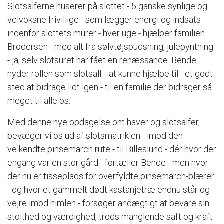
Slotsalferne huserer på slottet - 5 ganske synlige og
velvoksne frivillige - som lægger energi og indsats
indenfor slottets murer - hver uge - hjælper familien
Brodersen - med alt fra sølvtøjspudsning, julepyntning
- ja, selv slotsuret har fået en renæssance. Bende
nyder rollen som slotsalf - at kunne hjælpe til - et godt
sted at bidrage lidt igen - til en familie der bidrager så
meget til alle os.
Med denne nye opdagelse om haver og slotsalfer,
bevæger vi os ud af slotsmatriklen - imod den
velkendte pinsemarch rute - til Billeslund - dér hvor der
engang var en stor gård - fortæller Bende - men hvor
der nu er tisseplads for overfyldte pinsemarch-blærer
- og hvor et gammelt dødt kastanjetræ endnu står og
vejre imod himlen - forsøger andægtigt at bevare sin
stolthed og værdighed, trods manglende saft og kraft