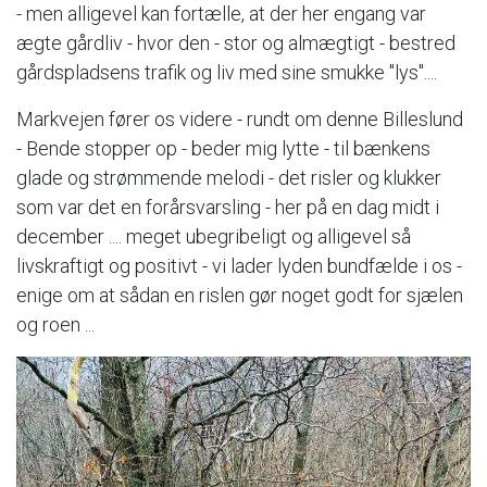
- men alligevel kan fortælle, at der her engang var
ægte gårdliv - hvor den - stor og almægtigt - bestred
gårdspladsens trafik og liv med sine smukke "lys"....
Markvejen fører os videre - rundt om denne Billeslund
- Bende stopper op - beder mig lytte - til bænkens
glade og strømmende melodi - det risler og klukker
som var det en forårsvarsling - her på en dag midt i
december .... meget ubegribeligt og alligevel så
livskraftigt og positivt - vi lader lyden bundfælde i os -
enige om at sådan en rislen gør noget godt for sjælen
og roen ...