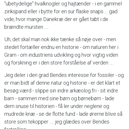
"ubetydelige" hvalknogler og hajtænder - i en gammel
zinkspand eller i bytte for en sur flaske snaps .... gad
vide, hvor mange Danekræ der er gået tabt i de
brændte mursten .....
Uh, det skal man nok ikke tænke så nøje over - men
stedet fortæller endnu en historie - om naturen her i
Gram - om industriens udvikling og hvor vigtig viden
og forskning er i den store forståelse af verden ....
Jeg deler i den grad Bendes interesse for fossiler - og
er man bidt af denne natur og historie - er det klart et
besøg værd - slippe sin indre arkæolog fri - sit indre
barn - sammen med sine børn og børnebørn - lade
dem snuse til historien - få ler under neglene og
mudrede knæ - se de flotte fund - lade ørerne blive så
store som tekopper ..... jeg glædes over Bendes