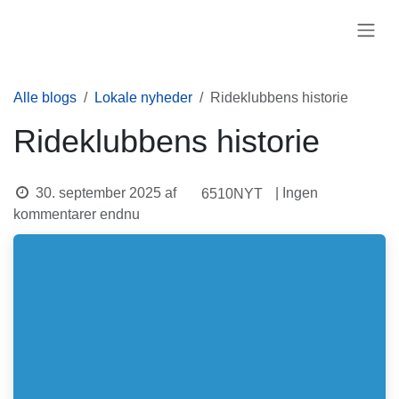
Skip to Content
Alle blogs
Lokale nyheder
Rideklubbens historie
Rideklubbens historie
30. september 2025
af
| Ingen
6510NYT
kommentarer endnu