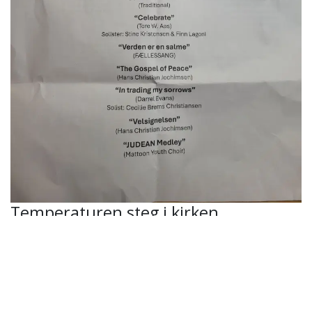
Temperaturen steg i kirken
Det er svært at sidde stille, når der bliver sunget
gospel. Temperaturen steg derfor også i kirken – og
det gjorde den også oppe ved koret.
Amanda, som næsten altid står forrest, havde dog