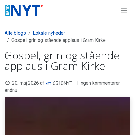
Skip to Content
Alle blogs
Lokale nyheder
Gospel, grin og stående applaus i Gram Kirke
Gospel, grin og stående
applaus i Gram Kirke
20. maj 2026
af
| Ingen kommentarer
6510NYT
endnu