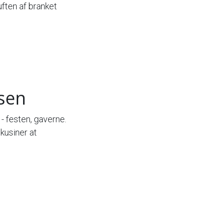
ften af branket
rsen
 - festen, gaverne.
kusiner at