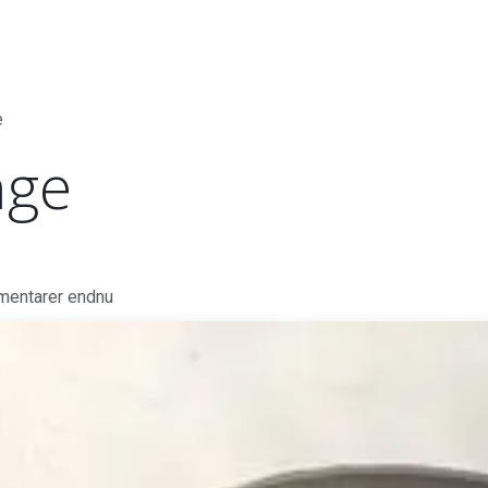
et
Sponsorer
Kalender
Om os
Kontakt
e
nge
mentarer endnu