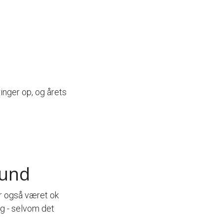
ringer op, og årets
lund
r også været ok
ng - selvom det