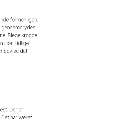
inde formen igen.
ten gennembrydes
rne. Blege kroppe
n i det tidlige
er bevise det.
fest. Der er
. Det har været