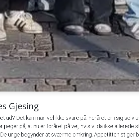
es Gjesing
t ud? Det kan man vel ikke svare på. Foråret er i sig selv 
 peger på, at nu er foråret på vej, hvis vi da ikke allerede st
De unge begynder at sværme omkring. Appetitten stiger bå