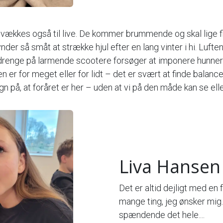
vækkes også til live. De kommer brummende og skal lige f
nder så småt at strække hjul efter en lang vinter i hi. Luf
r drenge på larmende scootere forsøger at imponere hunne
en er for meget eller for lidt – det er svært at finde balance
tegn på, at foråret er her – uden at vi på den måde kan se ell
Liva Hansen
Det er altid dejligt med en 
mange ting, jeg ønsker mig
spændende det hele....